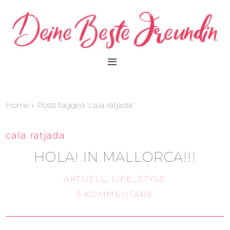
Home
»
Posts tagged 'cala ratjada'
cala ratjada
HOLA! IN MALLORCA!!!
AKTUELL
,
LIFE_STYLE
5 KOMMENTARE