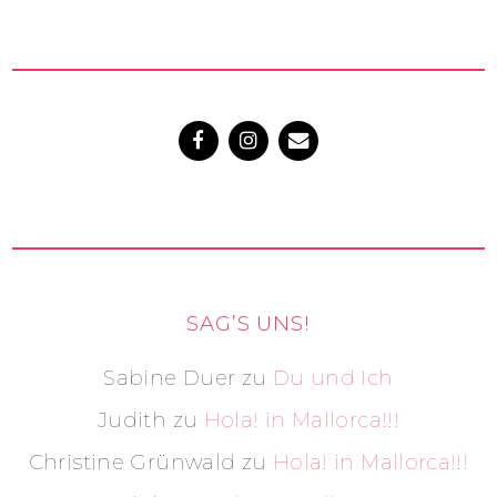
SAG’S UNS!
Sabine Duer
zu
Du und Ich
Judith
zu
Hola! in Mallorca!!!
Christine Grünwald
zu
Hola! in Mallorca!!!