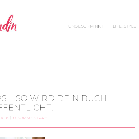
UNGESCHMINKT
LIFE_STYLE
'
PPS – SO WIRD DEIN BUCH
FFENTLICHT!
TALK
0 KOMMENTARE