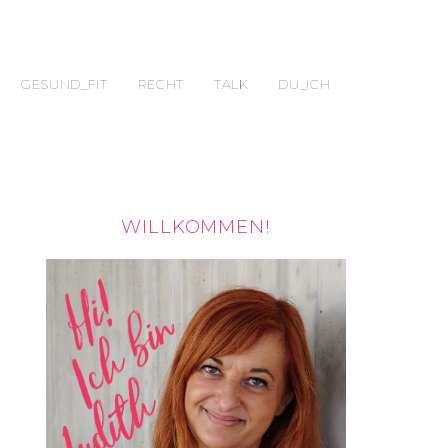
GESUND_FIT
RECHT
TALK
DU_ICH
WILLKOMMEN!